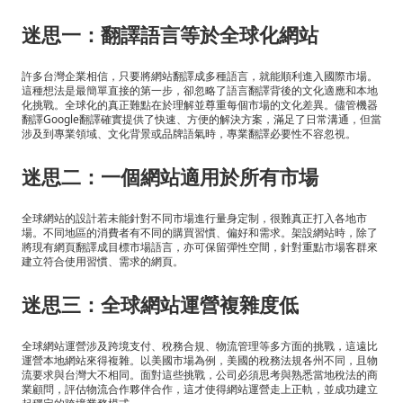
迷思一：翻譯語言等於全球化網站
許多台灣企業相信，只要將網站翻譯成多種語言，就能順利進入國際市場。
這種想法是最簡單直接的第一步，卻忽略了語言翻譯背後的文化適應和本地
化挑戰。全球化的真正難點在於理解並尊重每個市場的文化差異。儘管機器
翻譯Google翻譯確實提供了快速、方便的解決方案，滿足了日常溝通，但當
涉及到專業領域、文化背景或品牌語氣時，專業翻譯必要性不容忽視。
迷思二：一個網站適用於所有市場
全球網站的設計若未能針對不同市場進行量身定制，很難真正打入各地市
場。不同地區的消費者有不同的購買習慣、偏好和需求。架設網站時，除了
將現有網頁翻譯成目標市場語言，亦可保留彈性空間，針對重點市場客群來
建立符合使用習慣、需求的網頁。
迷思三：全球網站運營複雜度低
全球網站運營涉及跨境支付、稅務合規、物流管理等多方面的挑戰，這遠比
運營本地網站來得複雜。以美國市場為例，美國的稅務法規各州不同，且物
流要求與台灣大不相同。面對這些挑戰，公司必須思考與熟悉當地稅法的商
業顧問，評估物流合作夥伴合作，這才使得網站運營走上正軌，並成功建立