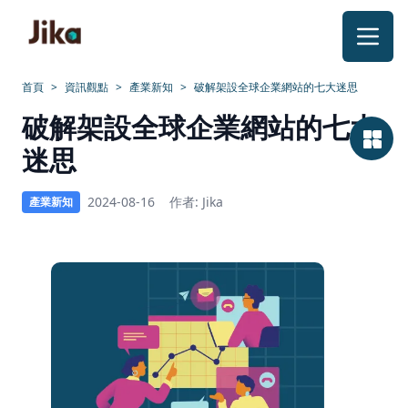
跳到內容
首頁
>
資訊觀點
>
產業新知
>
破解架設全球企業網站的七大迷思
破
破解架設全球企業網站的七大
解
迷思
架
2024-08-16
作者: Jika
產業新知
設
全
球
企
業
網