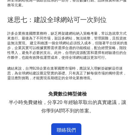
將全球網站視為一個綜合體系的一部分，整合數據行銷、品牌推廣和客戶服
務等元素。
迷思七：建設全球網站可一次到位
許多企業推進國際業務時，缺乏將架建網站納入策略考量，常以急就章方式
來進行。最後為了不同市場，架設多網站，無法統整，管理困難，且投資效
益無法實現。 建立和維護一個全球網站必須投入成本，但隨著平台技術的進
步，企業其實可以根據實際需求選擇合適的功能模組，配合經營策略，階段
性導入，避免不必要的支出。此外，合理的資源配置和選擇有經驗適任的合
作夥伴，也能有效降低運營成本，使得全球網站建設更加可行。
總結來說，台灣B2B企業在進軍國際市場時，應該深入理解並破解這些迷
思，為全球網站建設奠定堅實的基礎。只有真正了解每個市場的獨特需求，
靈活應對挑戰，才能實現長期穩定的全球化業務增長。
免費數位轉型健檢
半小時免費健檢，分享20 年經驗萃取出的真實建議，讓
你學到AI問不到的答案。
聯絡我們