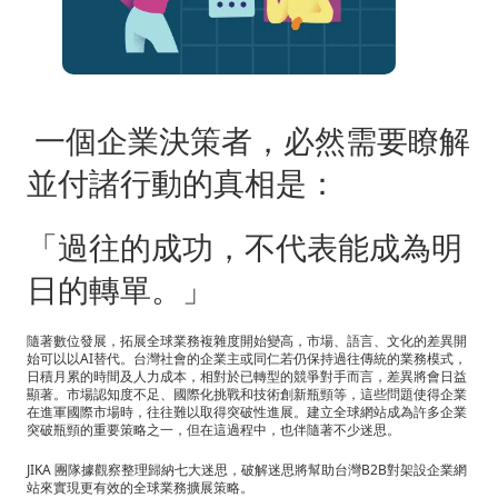
站
的
七
大
一個企業決策者，必然需要瞭解
迷
並付諸行動的真相是：
思
「過往的成功，不代表能成為明
日的轉單。」
隨著數位發展，拓展全球業務複雜度開始變高，市場、語言、文化的差異開
始可以以AI替代。台灣社會的企業主或同仁若仍保持過往傳統的業務模式，
日積月累的時間及人力成本，相對於已轉型的競爭對手而言，差異將會日益
顯著。市場認知度不足、國際化挑戰和技術創新瓶頸等，這些問題使得企業
在進軍國際市場時，往往難以取得突破性進展。建立全球網站成為許多企業
突破瓶頸的重要策略之一，但在這過程中，也伴隨著不少迷思。
JIKA 團隊據觀察整理歸納七大迷思，破解迷思將幫助台灣B2B對架設企業網
站來實現更有效的全球業務擴展策略。