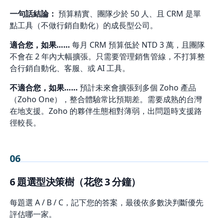
一句話結論：
預算精實、團隊少於 50 人、且 CRM 是單
點工具（不做行銷自動化）的成長型公司。
適合您，如果……
每月 CRM 預算低於 NTD 3 萬，且團隊
不會在 2 年內大幅擴張。只需要管理銷售管線，不打算整
合行銷自動化、客服、或 AI 工具。
不適合您，如果……
預計未來會擴張到多個 Zoho 產品
（Zoho One），整合體驗常比預期差。需要成熟的台灣
在地支援。Zoho 的夥伴生態相對薄弱，出問題時支援路
徑較長。
06
6 題選型決策樹（花您 3 分鐘）
每題選 A / B / C，記下您的答案，最後依多數決判斷優先
評估哪一家。