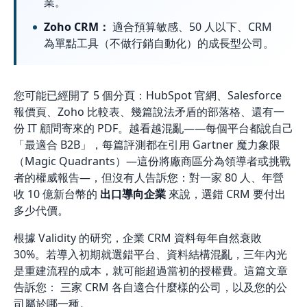
業。
Zoho CRM：
適合預算敏感、50 人以下、CRM
為單點工具（不做行銷自動化）的成長型公司。
您可能已經開了 5 個分頁：HubSpot 官網、Salesforce
報價頁、Zoho 比較表、幾篇說法矛盾的部落格、還有一
份 IT 顧問寄來的 PDF。越看越混亂——每個平台都說自己
「最適合 B2B」，每篇評測都在引用 Gartner 魔力象限
（Magic Quadrants）—這份將廠商區分為領導者或挑戰
者的權威報告—，但沒有人告訴您：對一家 80 人、年營
收 10 億新台幣的
出口導向企業
來說，選錯 CRM 要付出
多少代價。
根據 Validity 的研究，企業 CRM 資料每年自然衰敗
30%。若導入初期就選錯平台、資料結構混亂，三年內光
是重建流程的成本，就可能超過當初的授權費。這篇文章
告訴您： 三家 CRM 各自適合什麼樣的公司，以及您的公
司屬於哪一種。