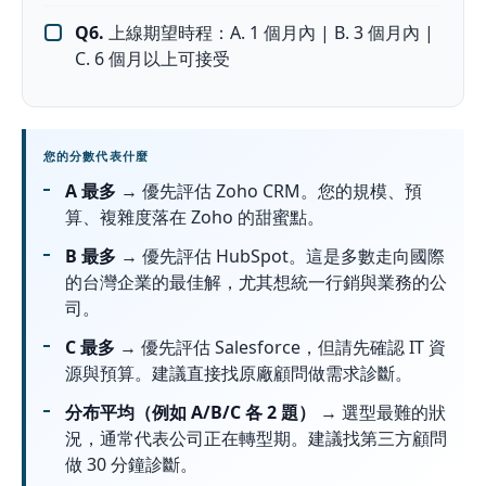
Q6.
上線期望時程：A. 1 個月內 | B. 3 個月內 |
C. 6 個月以上可接受
您的分數代表什麼
A 最多
→ 優先評估 Zoho CRM。您的規模、預
算、複雜度落在 Zoho 的甜蜜點。
B 最多
→ 優先評估 HubSpot。這是多數走向國際
的台灣企業的最佳解，尤其想統一行銷與業務的公
司。
C 最多
→ 優先評估 Salesforce，但請先確認 IT 資
源與預算。建議直接找原廠顧問做需求診斷。
分布平均（例如 A/B/C 各 2 題）
→ 選型最難的狀
況，通常代表公司正在轉型期。建議找第三方顧問
做 30 分鐘診斷。