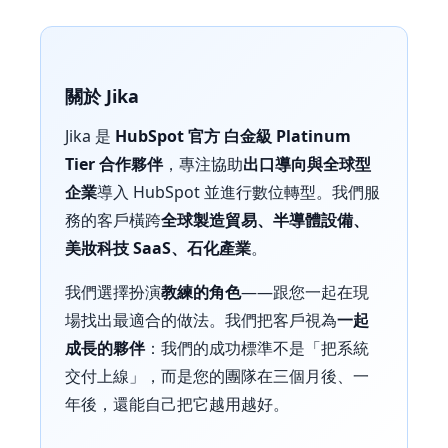
關於 Jika
Jika 是
HubSpot 官方 白金級 Platinum
Tier 合作夥伴
，專注協助
出口導向與全球型
企業
導入 HubSpot 並進行數位轉型。我們服
務的客戶橫跨
全球製造貿易、半導體設備、
美妝科技 SaaS、石化產業
。
我們選擇扮演
教練的角色
——跟您一起在現
場找出最適合的做法。我們把客戶視為
一起
成長的夥伴
：我們的成功標準不是「把系統
交付上線」，而是您的團隊在三個月後、一
年後，還能自己把它越用越好。