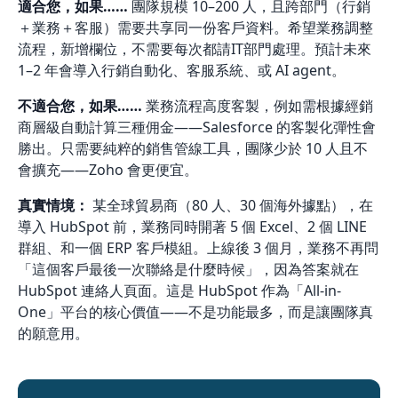
適合您，如果……
團隊規模 10–200 人，且跨部門（行銷
＋業務＋客服）需要共享同一份客戶資料。希望業務調整
流程，新增欄位，不需要每次都請IT部門處理。預計未來
1–2 年會導入行銷自動化、客服系統、或 AI agent。
不適合您，如果……
業務流程高度客製，例如需根據經銷
商層級自動計算三種佣金——Salesforce 的客製化彈性會
勝出。只需要純粹的銷售管線工具，團隊少於 10 人且不
會擴充——Zoho 會更便宜。
真實情境：
某全球貿易商（80 人、30 個海外據點），在
導入 HubSpot 前，業務同時開著 5 個 Excel、2 個 LINE
群組、和一個 ERP 客戶模組。上線後 3 個月，業務不再問
「這個客戶最後一次聯絡是什麼時候」，因為答案就在
HubSpot 連絡人頁面。這是 HubSpot 作為「All-in-
One」平台的核心價值——不是功能最多，而是讓團隊真
的願意用。