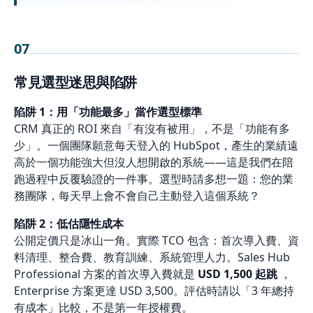
07
常見選型迷思與陷阱
陷阱 1：用「功能最多」當作選型標準
CRM 真正的 ROI 來自「有沒有被用」，不是「功能有多
少」。一個團隊願意每天登入的 HubSpot，產生的業績遠
高於一個功能強大但沒人想開啟的系統——這是我們在陪
跑過程中反覆驗證的一件事。選型時請多想一題：您的業
務團隊，每天早上會不會自己主動登入這個系統？
陷阱 2：低估隱性成本
公開定價只是冰山一角。實際 TCO 包含：首次導入費、資
料清理、整合費、教育訓練、系統管理人力。Sales Hub
Professional 方案的首次導入費就是
USD 1,500 起跳
，
Enterprise 方案更達 USD 3,500。評估時請以「3 年總持
有成本」比較，不是第一年授權費。