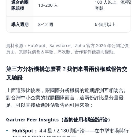
適合的團
100 人以上、流程高
10–200 人
隊規模
客製
導入週期
8–12 週
6 個月以上
資料來源：HubSpot、Salesforce、Zoho 官方 2026 年公開定價
頁面。實際報價會因年繳、席次數、合作夥伴優惠而變動。
第三方分析機構怎麼看？我們來看兩份權威報告交
叉驗證
上面這張比較表，跟國際分析機構的近期評測互相吻合。
對台灣中小企業的採購團隊而言，這兩份評比是分量最
足、可以直接放進評估報告的引用來源：
Gartner Peer Insights（基於使用者驗證評論）
HubSpot：
4.4 星 / 2,180 則評論——在中型市場與行