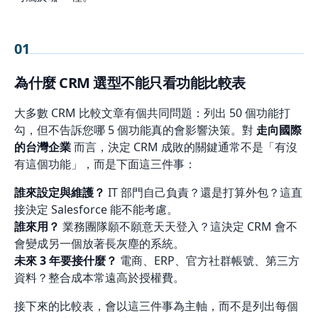
01
為什麼 CRM 選型不能只看功能比較表
大多數 CRM 比較文章有個共同問題：列出 50 個功能打
勾，但不告訴您哪 5 個功能真的會影響決策。對
走向國際
的台灣企業
而言，決定 CRM 成敗的關鍵通常不是「有沒
有這個功能」，而是下面這三件事：
誰來設定與維護？
IT 部門自己負責？還是打算外包？這直
接決定 Salesforce 能不能考慮。
誰來用？
業務團隊願不願意天天登入？這決定 CRM 會不
會變成另一個放著長灰塵的系統。
未來 3 年要接什麼？
電商、ERP、官方社群帳號、第三方
資料？整合成本常遠高於授權費。
接下來的比較表，會以這三件事為主軸，而不是列出每個