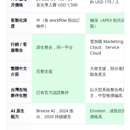
約 USD 175 / 人
月價格
首次導入費 USD 1,500
客製化深
中（靠 workflow 與自訂
極深（APEX 程式化客
度
物件）
製）
需加購 Marketing
行銷 / 客
原生整合，同一平台
Cloud、Service
服整合
Cloud
繁體中文
大致支援，部分進階
完整支援
介面
能為英文
台灣在地
以大型系統整合商為
已有官方認證夥伴
夥伴生態
主，中型報價偏高
AI 原生
Breeze AI，2024 推
Einstein，成熟但加購
能力
出、2026 持續擴充
價格高