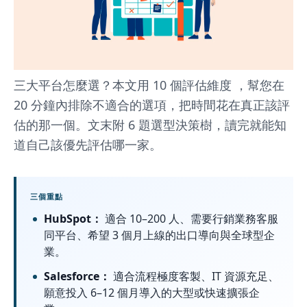
出
口
企
業
三大平台怎麼選？本文用 10 個評估維度 ，幫您在
CRM
20 分鐘內排除不適合的選項，把時間花在真正該評
選
估的那一個。文末附 6 題選型決策樹，讀完就能知
道自己該優先評估哪一家。
型
完
整
三個重點
HubSpot：
適合 10–200 人、需要行銷業務客服
指
同平台、希望 3 個月上線的出口導向與全球型企
南
業。
Salesforce：
適合流程極度客製、IT 資源充足、
願意投入 6–12 個月導入的大型或快速擴張企