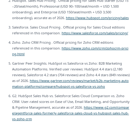
HubSpot. Sales Hub Pricing . Official pricing for Sales Hub Starter (USD 15
–20/seat/month), Professional (USD 90–100/seat/month + USD 1,500
onboarding), and Enterprise (USD 150/seat/month + USD 3,500
onboarding), accurate as of 2026.
https://www.hubspot.com/pricing/sales
Salesforce. Sales Cloud Pricing . Official pricing for Sales Cloud editions
referenced in this comparison.
https://www.salesforce.com/sales/pricing/
Zoho. Zoho CRM Pricing . Official pricing for Zoho CRM editions
referenced in this comparison.
https://www.zoho.com/crm/zohocrm-prici
ng.html
Gartner Peer Insights. HubSpot vs Salesforce vs Zoho: B2B Marketing
Automation Platforms. Verified user reviews: HubSpot 4.4 stars (2,180
reviews), Salesforce 4.2 stars (704 reviews) and Zoho 4.4 stars (849 reviews)
as of 2026.
https://www.gartner.com/reviews/market/b2b-marketing-auto
mation-platforms/compare/hubspot-vs-salesforce-vs-zoho
G2. HubSpot Sales Hub vs. Salesforce Sales Cloud Comparison vs. Zoho
CRM. User-rated scores on Ease of Use, Email Marketing, and Opportunity
& Pipeline Management, accurate as of 2026.
https://www.g2.com/compar
e/agentforce-sales-formerly-salesforce-sales-cloud-vs-hubspot-sales-hub-
vs-zoho-crm