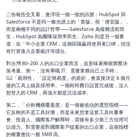
二份報告交叉看，會浮現一個一致的訊號：HubSpot 與
Salesforce 不是同一條光譜上的「貴版」與「便宜版」，
而是兩種不同的設計哲學——Salesforce 為複雜流程而
生，HubSpot 為團隊採用率而生。Zoho 則是另一個賽
道：在「中小企業 CRM」這個區隔贏得使用者口碑，但沒
有打算進入企業級評等擂台。
對台灣 80–200 人的出口企業而言，這意味著兩個實際決
策考量。第一，沒有專職 IT、需要業務自己上手時，
G2「易用性」「設定簡易度」的差距，會直接決定 6 個月
後的工具上線及採用率。一個耗時費日設置完成後，沒人
想登入的 CRM，再強大都是沉沒成本。
第二，「分析機構覆蓋度」是一個被低估的選型指標——
它反映的不是工具好壞，而是未來您拿這套工具向董事
會、投資人、國際客戶解釋時，背後有多少第三方信用可
以借力。對需要面對國際客戶提案的出口企業，這個指標
的權重會比一般 SMB 高。