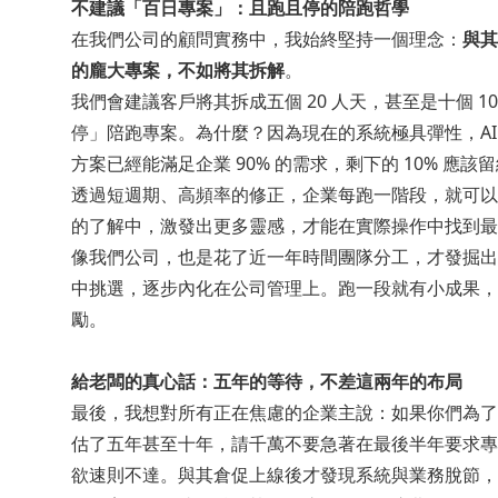
不建議「百日專案」：且跑且停的陪跑哲學
在我們公司的顧問實務中，我始終堅持一個理念：
與其
的龐大專案，不如將其拆解
。
我們會建議客戶將其拆成五個 20 人天，甚至是十個 1
停」陪跑專案。為什麼？因為現在的系統極具彈性，AI
方案已經能滿足企業 90% 的需求，剩下的 10% 應
透過短週期、高頻率的修正，企業每跑一階段，就可以
的了解中，激發出更多靈感，才能在實際操作中找到最
像我們公司，也是花了近一年時間團隊分工，才發掘出 H
中挑選，逐步內化在公司管理上。跑一段就有小成果，
勵。
給老闆的真心話：五年的等待，不差這兩年的布局
最後，我想對所有正在焦慮的企業主說：如果你們為了
估了五年甚至十年，請千萬不要急著在最後半年要求專
欲速則不達。與其倉促上線後才發現系統與業務脫節，