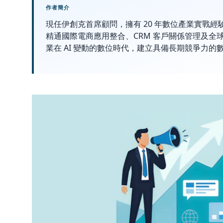
成
作者簡介
現任伊創克首席顧問，擁有 20 年數位產業實戰
敗
精通國際電商應用整合、CRM 客戶關係管理及全
不
業在 AI 變動的數位時代，建立具備長期競爭力的
在
人