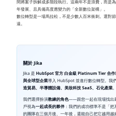
間將案子拆解成多階段執行。這兩年不是浪費，而是為
年發展、且具備高度應變力的「全新數位架構」。
數位轉型是一場馬拉松，不是少數人百米衝刺。選對節
遠。
關於 Jika
Jika 是
HubSpot 官方 白金級 Platinum Tier 合
與全球型企業
導入 HubSpot 並進行數位轉型。
造貿易、半導體設備、美妝科技 SaaS、石化產業
我們選擇扮演
教練的角色
——跟您一起在現場找出
戶視為
一起成長的夥伴
：我們的成功標準不是「把
的團隊在三個月後、一年後，還能自己把它越用越