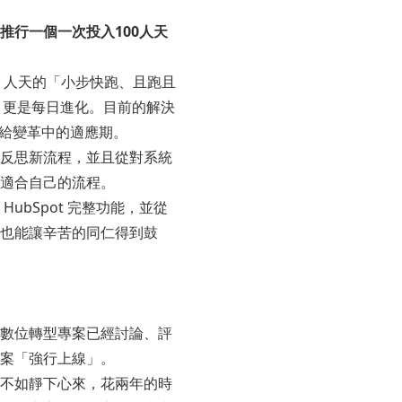
推行一個一次投入100人天
0 人天的「小步快跑、且跑且
 更是每日進化。目前的解決
該留給變革中的適應期。
反思新流程，並且從對系統
適合自己的流程。
ubSpot 完整功能，並從
也能讓辛苦的同仁得到鼓
數位轉型專案已經討論、評
案「強行上線」。
不如靜下心來，花兩年的時