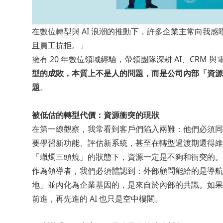
在數位轉型與 AI 浪潮的推動下，許多企業主常向我
且員工抗拒。」
擁有 20 年數位領域經驗，帶領團隊深耕 AI、CRM 
型的成敗，本質上不是人的問題，而是公司內部「資源
題
。
被低估的轉型代價：資源衝突的現狀
在第一線觀察，我常看到客戶們陷入兩難：他們必須同
要學習新功能、評估新系統，甚至在轉型過渡期還得維
「蠟燭三頭燒」的狀態下，資源一定是不夠和衝突的。
作為領導者，我們必須體認到：外部顧問能給的是導航
地」並內化為企業基因的，是來自於內部的共識。如果
前進，再先進的 AI 也只是空中樓閣。