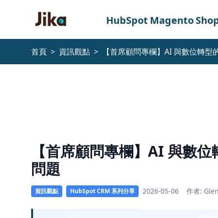
跳到內容
HubSpot
Magento
Shop
首頁
>
資訊觀點
>
【首席顧問專欄】AI 與數位轉
AI
與
數
位
轉
【首席顧問專欄】AI 與數
型
問題
的
真
2026-05-06
作者: Gle
資訊觀點
HubSpot CRM 系列分享
相：