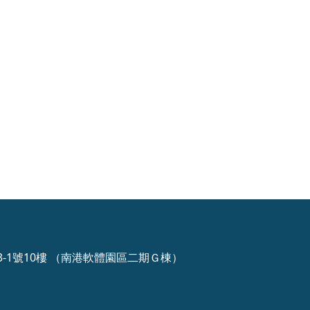
3-1號10樓 （南港軟體園區二期Ｇ棟）