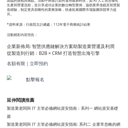
面臨的挑戰與痛點。活動中將探討如何運用最新科技，如 AI 人工智慧優化
研
生產與營運流程，並分享成功企業的數位轉型實例，協助業界借鏡其智慧製
造經驗，制定更具前瞻性的業務策略，快速拓展國際市場版圖與競爭力提
討
升。
會
*資料來源：行政院主計總處：112年電子商務統計結果
|
活動精彩內容預告：
Epicor
企業新佈局: 智慧供應鏈解決方案助製造業營運及利潤
&
從製造到行銷：B2B × CRM 打造智慧出海引擎
Jika
名額有限｜立即預約
延伸閱讀推薦
製造業老闆與 IT 主管必備網站資安指南：系列一 網站資安基礎
篇
製造業老闆與 IT 主管必備網站資安指南: 系列二 企業常忽略的網