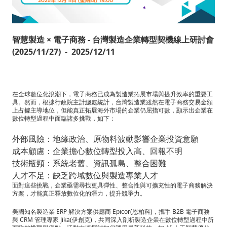
務：
台
智慧製造 × 電子商務 - 台灣製造企業轉型契機線上研討會
灣
(2025/
11/
27
)
- 2025/12/11
製
造
在全球數位化浪潮下，電子商務已成為製造業拓展市場與提升效率的重要工
業
具。然而，根據行政院主計總處統計，台灣製造業雖然在電子商務交易金額
上占據主導地位，但能真正拓展海外市場的企業仍屈指可數，顯示出企業在
數位轉型過程中面臨諸多挑戰，如下：
轉
型
外部風險：地緣政治、原物料波動影響企業投資意願
成本顧慮：企業擔心數位轉型投入高、回報不明
契
技術瓶頸：系統老舊、資訊孤島、整合困難
機
人才不足：缺乏跨域數位與製造專業人才
面對這些挑戰，企業亟需尋找更具彈性、整合性與可擴充性的電子商務解決
線
方案，才能真正釋放數位化的潛力，提升競爭力。
上
美國知名製造業 ERP 解決方案供應商 Epicor(恩柏科)，攜手 B2B 電子商務
與 CRM 管理專家 Jika(伊創克)，共同深入剖析製造企業在數位轉型過程中所