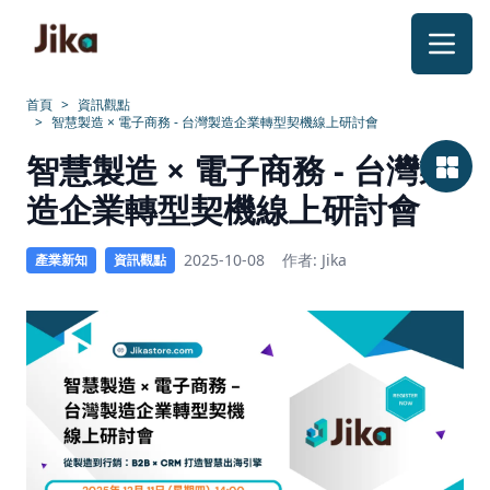
跳到內容
首頁
>
資訊觀點
>
智慧製造 × 電子商務 - 台灣製造企業轉型契機線上研討會
2025
智慧製造 × 電子商務 - 台灣製
智
造企業轉型契機線上研討會
慧
2025-10-08
作者: Jika
產業新知
資訊觀點
製
造
x
電
子
商