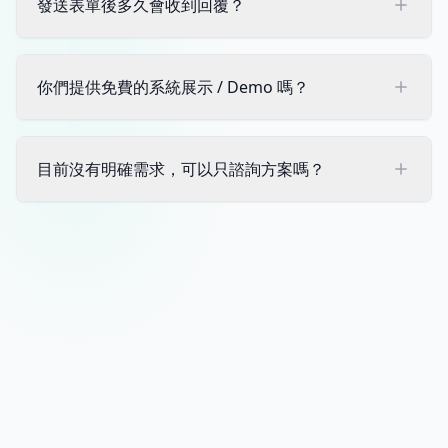
發送表單後多久會收到回覆？
我們在工作日通常會在 2 小時內回覆。如果您在非工作時間
發送，我們會在下一個工作日上午優先處理您的需求。
你們提供免費的系統展示 / Demo 嗎？
是的。我們的顧問會根據您的產業和需求，為您安排一場約
30-45 分鐘的線上系統展示，讓您直觀瞭解系統如何解決您
目前沒有明確需求，可以只諮詢方案嗎？
的問題。
完全沒問題。我們非常樂意分享產業經驗，協助您釐清目前
的數位化現狀，並提供客觀建議，不會強制推銷。