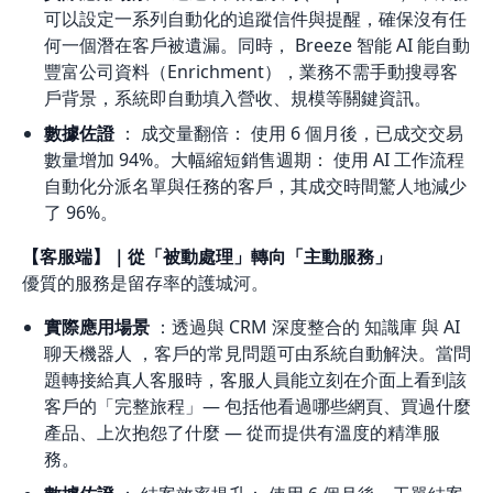
可以設定一系列自動化的追蹤信件與提醒，確保沒有任
何一個潛在客戶被遺漏。同時， Breeze 智能 AI 能自動
豐富公司資料（Enrichment），業務不需手動搜尋客
戶背景，系統即自動填入營收、規模等關鍵資訊。
數據佐證
： 成交量翻倍： 使用 6 個月後，已成交交易
數量增加 94%。大幅縮短銷售週期： 使用 AI 工作流程
自動化分派名單與任務的客戶，其成交時間驚人地減少
了 96%。
【客服端】｜從「被動處理」轉向「主動服務」
優質的服務是留存率的護城河。
實際應用場景
：透過與 CRM 深度整合的 知識庫 與 AI
聊天機器人 ，客戶的常見問題可由系統自動解決。當問
題轉接給真人客服時，客服人員能立刻在介面上看到該
客戶的「完整旅程」— 包括他看過哪些網頁、買過什麼
產品、上次抱怨了什麼 — 從而提供有溫度的精準服
務。