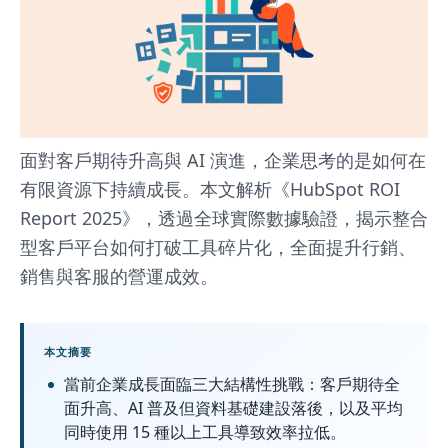
CRM
整
合
打
造
面對客戶期待升高與 AI 演進，企業思考的是如何在
AI
有限資源下持續成長。本文解析《HubSpot ROI
時
Report 2025》，透過全球實際數據驗證，揭示整合
型客戶平台如何打破工具碎片化，全面提升行銷、
代
銷售與客服的營運成效。
營
收
本文摘要
護
當前企業成長面臨三大結構性挑戰：客戶期待全
城
面升高、AI 普及但資料基礎建設落後，以及平均
同時使用 15 種以上工具導致效率拉低。
河