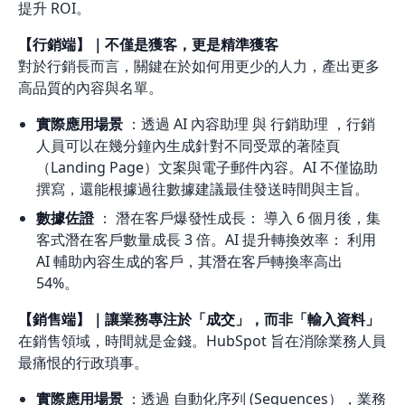
提升 ROI。
【行銷端】｜不僅是獲客，更是精準獲客
對於行銷長而言，關鍵在於如何用更少的人力，產出更多
高品質的內容與名單。
實際應用場景
：透過 AI 內容助理 與 行銷助理 ，行銷
人員可以在幾分鐘內生成針對不同受眾的著陸頁
（Landing Page）文案與電子郵件內容。AI 不僅協助
撰寫，還能根據過往數據建議最佳發送時間與主旨。
數據佐證
： 潛在客戶爆發性成長： 導入 6 個月後，集
客式潛在客戶數量成長 3 倍。AI 提升轉換效率： 利用
AI 輔助內容生成的客戶，其潛在客戶轉換率高出
54%。
【銷售端】｜讓業務專注於「成交」，而非「輸入資料」
在銷售領域，時間就是金錢。HubSpot 旨在消除業務人員
最痛恨的行政瑣事。
實際應用場景
：透過 自動化序列 (Sequences），業務