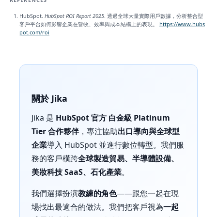
HubSpot.
HubSpot ROI Report 2025
. 透過全球大量實際用戶數據，分析整合型
客戶平台如何影響企業在營收、效率與成本結構上的表現。
https://www.hubs
pot.com/roi
關於 Jika
Jika 是
HubSpot 官方 白金級 Platinum
Tier 合作夥伴
，專注協助
出口導向與全球型
企業
導入 HubSpot 並進行數位轉型。我們服
務的客戶橫跨
全球製造貿易、半導體設備、
美妝科技 SaaS、石化產業
。
我們選擇扮演
教練的角色
——跟您一起在現
場找出最適合的做法。我們把客戶視為
一起