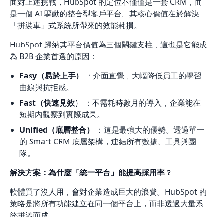
面對上述挑戰，HubSpot 的定位不僅僅是一套 CRM，而
是一個 AI 驅動的整合型客戶平台。其核心價值在於解決
「拼裝車」式系統所帶來的效能耗損。
HubSpot 歸納其平台價值為三個關鍵支柱，這也是它能成
為 B2B 企業首選的原因：
Easy（易於上手）
：介面直覺，大幅降低員工的學習
曲線與抗拒感。
Fast（快速見效）
：不需耗時數月的導入，企業能在
短期內觀察到實際成果。
Unified（底層整合）
：這是最強大的優勢。透過單一
的 Smart CRM 底層架構，連結所有數據、工具與團
隊。
解決方案：為什麼「統一平台」能提高採用率？
軟體買了沒人用，會對企業造成巨大的浪費。HubSpot 的
策略是將所有功能建立在同一個平台上，而非透過大量系
統拼湊而成。