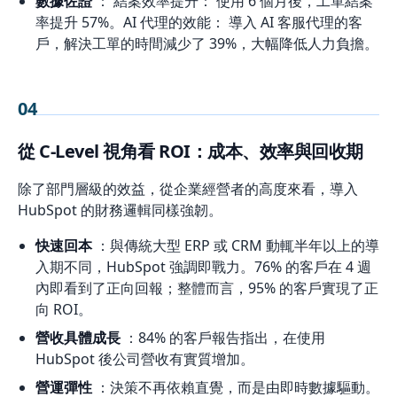
數據佐證
： 結案效率提升： 使用 6 個月後，工單結案
率提升 57%。AI 代理的效能： 導入 AI 客服代理的客
戶，解決工單的時間減少了 39%，大幅降低人力負擔。
04
從 C-Level 視角看 ROI：成本、效率與回收期
除了部門層級的效益，從企業經營者的高度來看，導入
HubSpot 的財務邏輯同樣強韌。
快速回本
：與傳統大型 ERP 或 CRM 動輒半年以上的導
入期不同，HubSpot 強調即戰力。76% 的客戶在 4 週
內即看到了正向回報；整體而言，95% 的客戶實現了正
向 ROI。
營收具體成長
：84% 的客戶報告指出，在使用
HubSpot 後公司營收有實質增加。
營運彈性
：決策不再依賴直覺，而是由即時數據驅動。