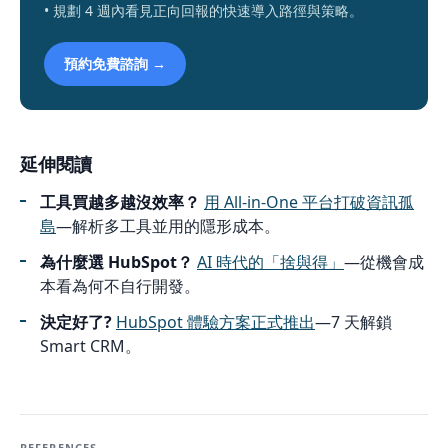
• 規劃 4 週內看見正向回報的快速導入路徑與策略。
預約免費諮詢 →
延伸閱讀
工具買越多越沒效率？
用 All-in-One 平台打破資訊孤
島
—解析多工具並用的隱形成本。
為什麼選 HubSpot？
AI 時代的「捨與得」
—從機會成
本看為何不自行開發。
決定好了?
HubSpot 體驗方案正式推出
—7 天解鎖
Smart CRM。
REFERENCES