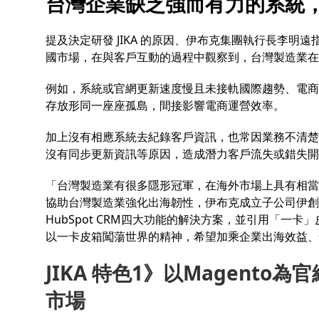
台灣企業缺乏強而有力的系統，
提及決定研發 JIKA 的原因、伊布克集團執行長李明遠
國市場，在與客戶互動的過程中觀察到，台灣製造業在
例如，系統或官網更新速度慢且未接軌國際趨勢、電商
存放形同一座座孤島，間接影響電商運營效率。
加上沒有相應系統去紀錄客戶資訊，也常因業務不清楚
沒有同步更新資訊等原因，造成潛力客戶流失或錯失開
「台灣製造業有很多隱形冠軍，在海外市場上具有相當
協助台灣製造業強化出海韌性，伊布克成立子公司伊創
HubSpot CRM四大功能的解決方案，並引用「一卡」
以一卡皮箱闖蕩世界的精神，希望加乘企業出海效益、
JIKA 特色1》以Magent
市場