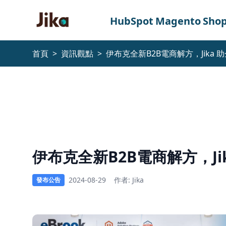
跳到內容
HubSpot
Magento
Shop
首頁
>
資訊觀點
>
伊布克全新B2B電商解方，Jika
伊
布
克
全
新
伊布克全新B2B電商解方，Ji
B2B
電
2024-08-29
作者: Jika
發布公告
商
解