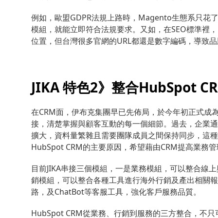
例如，歐盟GDPR法規上路時，Magento生態系只
模組，就能立即符合法規要求。又如，在SEO標準裡，
位置，但台灣很多官網的URL都還是數字編碼，導致
JIKA 特色2》整合HubSpo
在CRM面，伊布克集團早已先佈局，於今年初正式成為Hub
接，清楚掌握與顧客互動的每一個細節。過去，企業通常
擴大，資料量繁雜且需要團隊成員之間保持同步，這種人
HubSpot CRM的主要原因，希望藉由CRM提高業務
目前JIKA串接三個模組，一是業務模組，可以整合線
銷模組，可以整合各種工具進行海外行銷及產出相關報表，
路，及ChatBot等客服工具，強化客戶服務品質。
HubSpot CRM從業務、行銷到服務的三方整合，