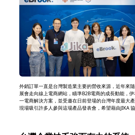
方，
JIKA
助
企
業
輕
裝
出
外銷訂單一直是台灣製造業主要的營收來源，近年來隨
海
展會走向線上電商網站，瞄準B2B電商的成長動能，伊布克
一電商解決方案，並受邀在日前登場的台灣年度最大產業創新
現場吸引許多人參與這場產品發表會，希望藉由JIKA 