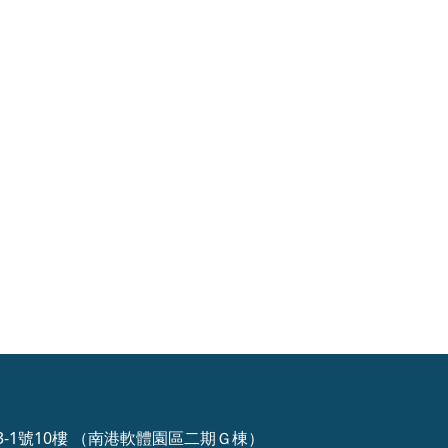
3-1號10樓 （南港軟體園區二期Ｇ棟）