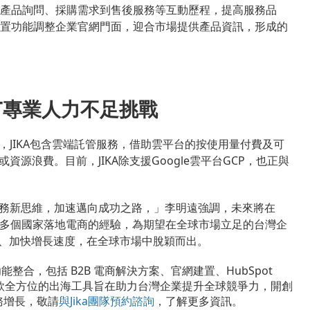
產品詢問、採購需求到售後服務等互動歷程，提高服務品
置功能調整企業官網門面，迎合市場提供產品資訊，形成的
IT專業人力不足挑戰
，JIKA包含雲端託管服務，借助雲平台的按使用量付費及可
源浪費。目前，JIKA除支援Google雲平台GCP，也正與
B商務新思維，加速邁向成功之路，」李明遠強調，未來將在
40多個國家落地電商的經驗，為期望在全球市場立足的台灣企
本、加快增長速度，在全球市場中脫穎而出。
能整合，包括 B2B 電商解決方案、官網建置、HubSpot
這款全方位的出海工具旨在助力台灣企業提升全球競爭力，開創
務增長，敬請
與Jika團隊預約諮詢
，了解更多資訊。