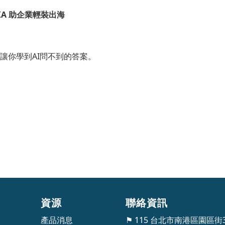
KA 助企業輕裝出海
讓你學到AI問不到的答案。
資源
聯絡資訊
產品消息
⚑ 115 台北市南港區園區街