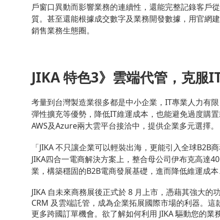
戶窗口異動而影響業務的連續性，還能完整記錄客戶從
質。甚至還能根據成交數字及業務開發數據，用官網建
銷售業務生態圈。
JIKA 特色3》雲端代管，克服
考量到台灣製造業很多都是中小企業，IT專業人力有限
彈性擴充等優勢，降低IT維運成本，也能避免過度購置或資
AWS及Azure兩大雲平台接洽中，提供企業多元選擇。
「JIKA 不只讓企業可以輕裝出海，更能引入全球B2
JIKA四合一電商解決方案上，整合母公司伊布克高達
業，構築穩固的B2B電商發展基礎，進而降低維運成
JIKA 自未來商務展後正式於 8 月上市，憑藉其強大的功
CRM 及雲端託管，成為企業拓展國際市場的利器。
更多跨國訂單機會。欲了解如何利用 JIKA 驅動您的業