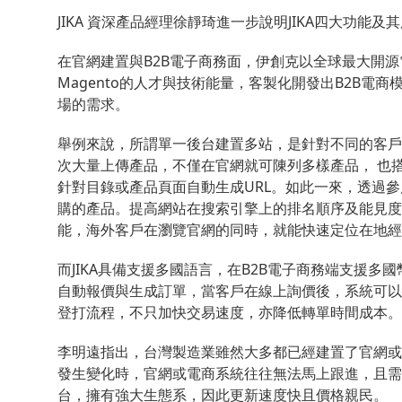
JIKA 資深產品經理徐靜琦進一步說明JIKA四大功能
在官網建置與B2B電子商務面，伊創克以全球最大開源
Magento的人才與技術能量，客製化開發出B2B
場的需求。
舉例來說，所謂單一後台建置多站，是針對不同的客戶層
次大量上傳產品，不僅在官網就可陳列多樣產品， 也
針對目錄或產品頁面自動生成URL。如此一來，透過
購的產品。提高網站在搜索引擎上的排名順序及能見度；此
能，海外客戶在瀏覽官網的同時，就能快速定位在地經
而JIKA具備支援多國語言，在B2B電子商務端支援
自動報價與生成訂單，當客戶在線上詢價後，系統可以
登打流程，不只加快交易速度，亦降低轉單時間成本。
李明遠指出，台灣製造業雖然大多都已經建置了官網或
發生變化時，官網或電商系統往往無法馬上跟進，且需要投
台，擁有強大生態系，因此更新速度快且價格親民。