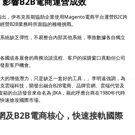
影響B2B電商運營成效
指出，伊布克長期協助企業使用Magento電商平台運營B2C跨
經營B2B業務時所面臨的種種挑戰。
系統缺乏彈性，不易整合內部其他系統，導致數據各自獨立
各國或各展會的商務洽談流程、客戶的採購窗口異動但公司
發新客戶機會。
大的增值潛力，只是缺乏一套好的工具，」李明遠強調，為
克雲端科技，開發出融合B2B電商、品牌官網、雲端代管
及
皮箱的台語發音來命名為 JIKA，藉此呼應台商在1980年代時
快速搶攻國際市場。
o為官網及B2B電商核心，快速接軌國際