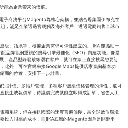
及其所能為企業帶來的價值。
電子商務平台Magento為核心架構，並結合母集團伊布克在
電商模組，滿足企業透過官網觸及海外客戶、透過電商銷售全球市
級、語系等，根據企業需求可彈性建立的。JIKA 能協助一
搭配品牌官網重視的搜尋引擎最佳化（SEO）內建功能。像是
參展、產品型錄發放等潛在客戶，就可在線上直接搜尋想要訂
外，可在官網串接Google Maps提供店家查詢基本功
銷商的位置，安排下一步計畫。
多國幣別計價、多帳戶管理、多種客戶層級價格管理的彈性，還可
直接生成報價單，待議價完成就能立即轉成訂單，省去人工
電商系統，但在接軌國際的速度普遍偏慢，當全球數位環境
入很高的成本，而JIKA底層的Magento因為是開源平