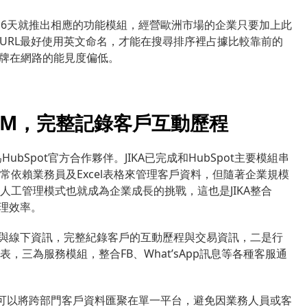
花了6天就推出相應的功能模組，經營歐洲市場的企業只要加上此
URL最好使用英文命名，才能在搜尋排序裡占據比較靠前的
品牌在網路的能見度偏低。
t CRM，完整記錄客戶互動歷程
Spot官方合作夥伴。JIKA已完成和HubSpot主要模組串
依賴業務員及Excel表格來管理客戶資料，但隨著企業規模
工管理模式也就成為企業成長的挑戰，這也是JIKA整合
管理效率。
上與線下資訊，完整紀錄客戶的互動歷程與交易資訊，二是行
三為服務模組，整合FB、What’sApp訊息等各種客服通
不只可以將跨部門客戶資料匯聚在單一平台，避免因業務人員或客