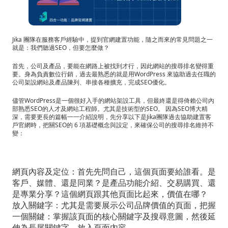
要
SEO？
Jika 團隊在服務客戶經驗中，提到官網建置功能，隨之而來的常見問題之一
JIKA
就是：我們聽過SEO，但要怎麼做？
團
首先，公司及產品，要能在網路上被找到才行，因此網站的搜尋排名變得重
要。身為負責數位行銷，過去最熟悉的就是用WordPress 來協助過去任職的
公司架設網站及產品陳列、串接各種擴充，完成SEO優化。
隊
儘管WordPress是一個很好入手的網站架設工具，但最終還是得倚賴公司內
分
部熟悉SEO的人才及網站工程師。尤其是技術型的SEO。
因為SEO博大精
深，需要更長的篇幅一一介紹說明，先分享以下是Jika團隊過去協助建置客
享
戶官網時，把關SEO的 6 項基礎概念與設定，來確保公司的搜尋排名維持不
變：
B2B
網
網頁內容及定位：首先先問自己，這個頁面要給誰看。是
站
客戶、媒體、還是同業？是產品功能介紹、交易購買、還
是專業分享？這個網頁跟其他頁面比起來，價值在哪？
的
放入關鍵字：尤其是需要展示公司品牌價值的頁面，把握
入
一個關鍵：掌握該頁面的核心關鍵字及搜尋意圖，然後延
伸為長尾關鍵字，放入頁面內容。