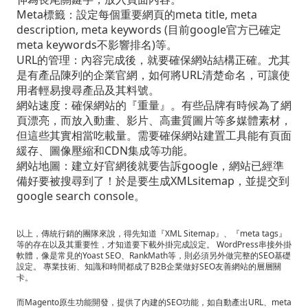
門
Meta標籤：設定每個重要網頁的meta title, meta
SEO
description, meta keywords (目前google官方已確定
meta keywords不影響排名)等。
URL的管理：內容完成後，就要確保網站結構正確。尤其
是有產品陳列的企業官網，如何將URL清楚命名，可讓使
用者輕易搜尋產品及其料號。
網站速度：確保網站的『重量』。有些品牌有時候為了網
頁漂亮，而放入動畫、影片、高畫質圖片等多媒體素材，
但這些其實相當吃載量。需要確保網站建置工具能有頁面
緩存、圖像壓縮和CDN集成等功能。
網站地圖：建立好官網後就要告訴google，網站已經準
備好要被搜尋到了！於是要生成XMLsitemap，並提交到
google search console。
以上，傳統行銷的團隊來說，得先知道『XML Sitemap』、『meta tags』
等的存在以及其重要性，才知道要下載外掛完成設定。 WordPress串接外掛
軟體，像是常見的Yoast SEO、RankMath等，則必須另外做完整的SEO基礎
設定。 專業技術、知識和時間都成了B2B企業做好SEO友善網站的層層關
卡。
而Magento原生功能開發，提供了內建的SEO功能，如自動產出URL、meta