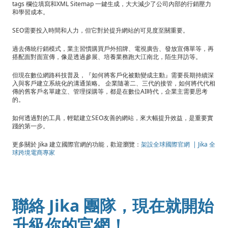
tags 欄位填寫和XML Sitemap 一鍵生成，大大減少了公司內部的行銷壓力
和學習成本。
SEO需要投入時間和人力，但它對於提升網站的可見度至關重要。
過去傳統行銷模式，業主習慣購買戶外招牌、電視廣告、發放宣傳單等，再
搭配面對面宣傳，像是透過參展、培養業務跑大江南北，陌生拜訪等。
但現在數位網路科技普及，『如何將客戶化被動變成主動』需要長期持續深
入與客戶建立系統化的溝通策略。 企業隨著二、三代的接管，如何將代代相
傳的舊客戶名單建立、管理採購等，都是在數位AI時代，企業主需要思考
的。
如何透過對的工具，輕鬆建立SEO友善的網站，來大幅提升效益，是重要實
踐的第一步。
更多關於 Jika 建立國際官網的功能，歡迎瀏覽：
架設全球國際官網 | Jika 全
球跨境電商專家
聯絡 Jika 團隊，現在就開始
升級你的官網！