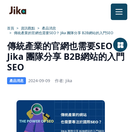
跳到內容
首頁
>
資訊觀點
>
產品消息
>
傳統產業的官網也需要SEO？ Jika 團隊分享 B2B網站的入門SEO
傳
傳統產業的官網也需要SEO？
統
Jika 團隊分享 B2B網站的入門
產
SEO
業
2024-09-09
作者: Jika
產品消息
的
官
網
也
需