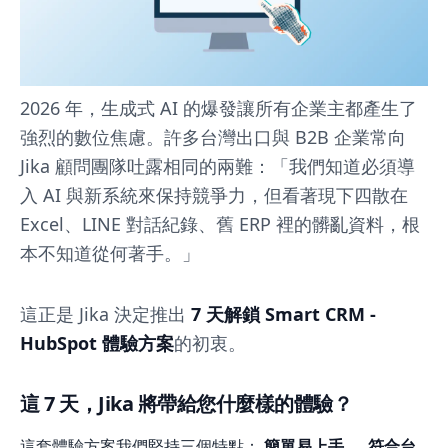
您
7
天
2026 年，生成式 AI 的爆發讓所有企業主都產生了
解
強烈的數位焦慮。許多台灣出口與 B2B 企業常向
鎖
Jika 顧問團隊吐露相同的兩難：「我們知道必須導
入 AI 與新系統來保持競爭力，但看著現下四散在
Smart
Excel、LINE 對話紀錄、舊 ERP 裡的髒亂資料，根
CRM！
本不知道從何著手。」
這正是 Jika 決定推出
7 天解鎖 Smart CRM -
HubSpot 體驗方案
的初衷。
這 7 天，Jika 將帶給您什麼樣的體驗？
這套體驗方案我們堅持三個特點：
簡單易上手
、
符合台