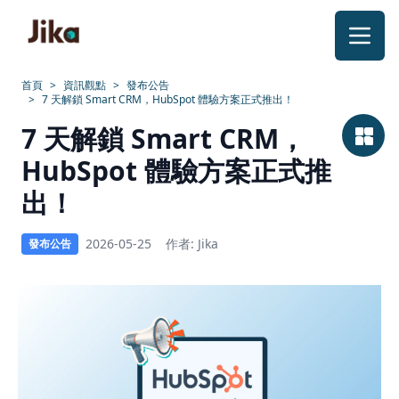
跳到內容
首頁
>
資訊觀點
>
發布公告
>
7 天解鎖 Smart CRM，HubSpot 體驗方案正式推出！
Jika
7 天解鎖 Smart CRM，
推
HubSpot 體驗方案正式推
出
出！
HubSpot
2026-05-25
作者: Jika
發布公告
體
驗
方
案，
帶