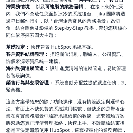
灣業務情境
、以及
可複製的業務邏輯
。 在接下來的七天
內，我們不會放任您面對冰冷的系統後台。 Jika 團隊將透
過每日郵件指引，以「台灣企業常見的業務場景」為切
角，結合圖像及影像的 Step-by-Step 教學，帶領您與核心
同仁依序探索四大主題：
基礎設定：
快速建置 HubSpot 系統基礎。
客戶資料結構整理：
拒絕欄位混亂，聯絡人、公司資訊、
詢價來源等資訊統一建檔。
海外詢價追蹤管道：
設計進度清晰的追蹤管道，易於管理
各階段詢價。
銷售行為與交易管理：
系統自動分配並提醒跟進任務，抓
緊商機。
這套方案帶給您的除了功能操作，還有情境設定與邏輯心
法。市面上不缺免費的系統試用帳號，但缺乏的是帶著企
業在真實業務場景中驗證系統價值的教練。這套體驗方案
將幫助您真正理清管理脈絡，快速上手。不論體驗結束後
您是否決定繼續使用 HubSpot，這套標準化的業務邏輯，