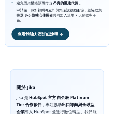
避免因架構錯誤而付出
昂貴的重建代價
。
申請後，Jika 顧問將立即與您確認啟動細節，並協助您
挑選
3–5 位核心使用者
共同加入這場 7 天的效率革
命。
查看體驗方案詳細說明 →
關於 Jika
Jika 是
HubSpot 官方 白金級 Platinum
Tier 合作夥伴
，專注協助
出口導向與全球型
企業
導入 HubSpot 並進行數位轉型。我們服