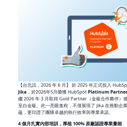
以
6
大
洲
40
國
跨
國
【台北訊，2026 年 6 月】 於 2025 年正式投入 Hu
經
Jika
，於2026年5月榮獲 HubSpot
Platinum Par
驗
繼 2026 年 3 月取得 Gold Partner（金級合
至白金級。此一亮眼進程，不僅展現了 Jika 在推動
展
蘊，更印證了團隊卓越的執行效率與專業承諾。
現
4 個月扎實內部培訓，厚植 100% 原廠認證專業量能