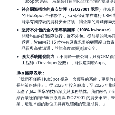
HubSpot 系統，為企業打造開拓全球市場的穩健基
符合國際標準的資安防護（ISO27001 認證）
作為
的 HubSpot 合作夥伴，Jika 確保企業在進行 C
能享有國際級的資料安全防護，讓企業的跨國佈局
堅持不外包的全內部專業團隊（100% In-house）
開發均由內部團隊執行，從不外包。從前期的戰略
營運，皆由內部 15 位持有原廠認證的顧問親自負
品質與高效溝通，並能高度掌握資訊安全。
強大系統開發能力
：不同於一般公司，只有CRM顧問
工程師（Developer證照），能快速開發Apps。
Jika 團隊表示：
「我們不僅將 HubSpot 視為一套優異的系統，更
長的策略夥伴』。從 2025 年投入服務，至 2026 
印證了 Jika 團隊的技術深度與服務熱忱。我們融合了全
結合嚴謹的內部執行原則與 ISO27001 的資安承諾
業，透過卓越的數位工具實現穩健的營運成長。」