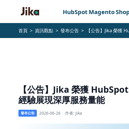
跳到內容
HubSpot
Magento
Shop
首頁
>
資訊觀點
>
發布公告
>
【公告】Jika 榮獲
Jika
榮
獲
HubSpot
白
【公告】Jika 榮獲 HubS
金
經驗展現深厚服務量能
級
認
2026-06-26
作者: Jika
發布公告
證，