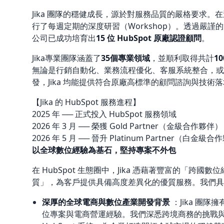
深
Jika 團隊的穩健成長，源於對服務品質的嚴格要求。在過去
厚
行了每週定期的深度研習（Workshop）。透過嚴謹
服
公司已成功培育出
15 位 HubSpot 原廠認證顧問
。
務
Jika專業團隊涵蓋了
35個專業領域
，並順利取得共計
1
無論是行銷自動化、業務流程優化、客服系統整合，或是
量
發，Jika 均能提供符合原廠高標準的顧問諮詢與技術
能
【Jika 的 HubSpot 服務進程】
2025 年 ── 正式投入 HubSpot 服務領域
2026 年 3 月 ── 榮獲 Gold Partner（金級合作夥伴）
2026 年 5 月 ── 晉升 Platinum Partner（白金級
以全球數位經驗為基石，堅持專案不外包
在 HubSpot 生態圈中，Jika 憑藉著豐富的「跨
質」，為客戶提供具備高度差異化的優質服務。我們具
深厚的全球電商與數位產業開發背景
：Jika 團隊
位專案與電商營運經驗。我們深悉跨境商務的挑戰