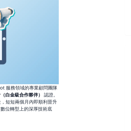
bSpot 服務領域的專業顧問團隊
tner（白金級合作夥伴）
認證。
作夥伴）後，短短兩個月內即順利晉升
企業數位轉型上的深厚技術底