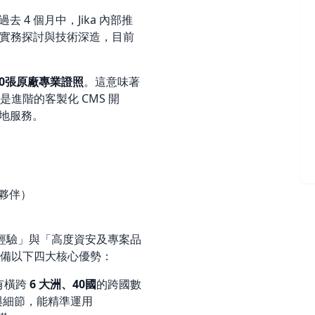
 4 個月中，Jika 內部推
的實務探討與技術深造，目前
00張原廠專業證照
。這意味著
進階的客製化 CMS 開
落地服務。
合作夥伴）
國數位經驗」與「高度資安及專案品
備以下四大核心優勢：
擁有橫跨
6 大洲、40國
的跨國數
與細節，能精準運用