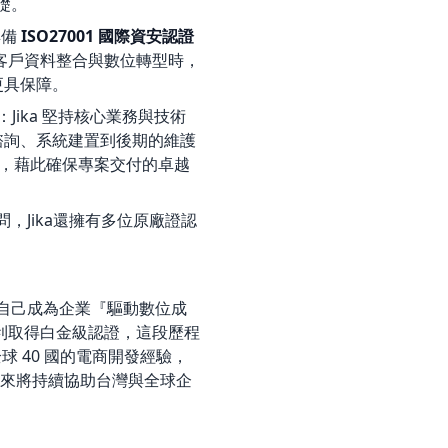
礎。
具備
ISO27001 國際資安認證
RM 客戶資料整合與數位轉型時，
更具保障。
：Jika 堅持核心業務與技術
諮詢、系統建置到後期的維護
責，藉此確保專案交付的卓越
，Jika還擁有多位原廠證認
期許自己成為企業『驅動數位成
年順利取得白金級認證，這段歷程
球 40 國的電商開發經驗，
，未來將持續協助台灣與全球企