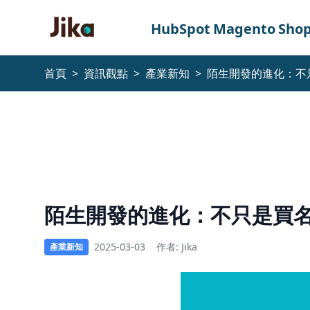
跳到內容
HubSpot
Magento
Shop
首頁
>
資訊觀點
>
產業新知
>
陌生開發的進化：不
不
只
是
買
名
陌生開發的進化：不只是買
單，
還
2025-03-03
作者: Jika
產業新知
要
掌