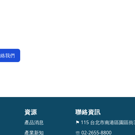
聯絡我們
資源
聯絡資訊
產品消息
⚑ 115 台北市南港區園區街
產業新知
☏ 02-2655-8800