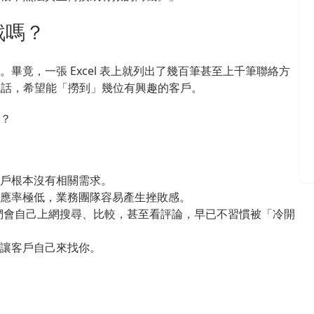
戰嗎？
畢竟，一張 Excel 表上就列出了幾百筆甚至上千筆聯絡方
打電話，希望能「撈到」幾位有興趣的客戶。
？
戶根本沒有相關需求。
應率極低，業務團隊容易產生挫敗感。
他們會自己上網搜尋、比較，甚至看評論，早已不習慣被「冷開
讓客戶自己來找你。