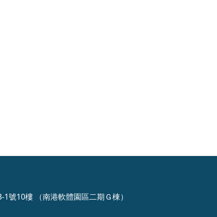
3-1號10樓 （南港軟體園區二期Ｇ棟）