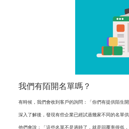
握
數
據
我們有陌開名單嗎？
有時候，我們會收到客戶的詢問：「你們有提供陌生開
深入了解後，發現有些企業已經試過幾家不同的名單供
他們會說：「這些名單不是過時了，就是回覆率很低，