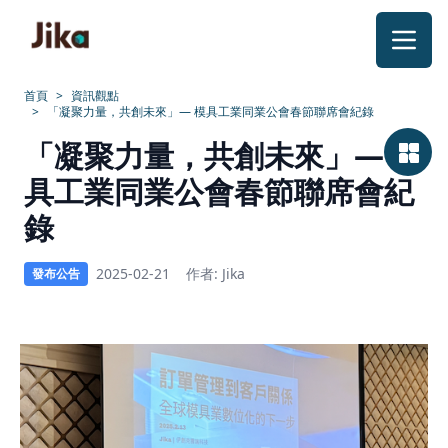
跳到內容
首頁
>
資訊觀點
>
「凝聚力量，共創未來」— 模具工業同業公會春節聯席會紀錄
「凝
「凝聚力量，共創未來」— 模
聚
具工業同業公會春節聯席會紀
力
錄
量，
2025-02-21
作者: Jika
發布公告
共
創
未
來」
—