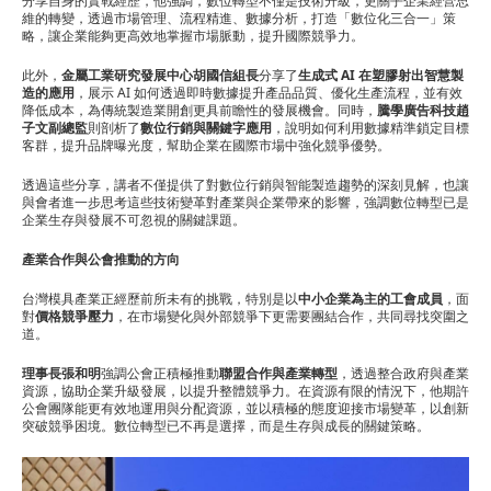
分享自身的實戰經歷，他強調，數位轉型不僅是技術升級，更關乎企業經營思
聯
維的轉變，透過市場管理、流程精進、數據分析，打造「數位化三合一」策
略，讓企業能夠更高效地掌握市場脈動，提升國際競爭力。
席
此外，
金屬工業研究發展中心胡國信組長
分享了
生成式 AI 在塑膠射出智慧製
會
造的應用
，展示 AI 如何透過即時數據提升產品品質、優化生產流程，並有效
降低成本，為傳統製造業開創更具前瞻性的發展機會。同時，
騰學廣告科技趙
紀
子文副總監
則剖析了
數位行銷與關鍵字應用
，說明如何利用數據精準鎖定目標
客群，提升品牌曝光度，幫助企業在國際市場中強化競爭優勢。
錄
透過這些分享，講者不僅提供了對數位行銷與智能製造趨勢的深刻見解，也讓
與會者進一步思考這些技術變革對產業與企業帶來的影響，強調數位轉型已是
企業生存與發展不可忽視的關鍵課題。
產業合作與公會推動的方向
台灣模具產業正經歷前所未有的挑戰，特別是以
中小企業為主的工會成員
，面
對
價格競爭壓力
，在市場變化與外部競爭下更需要團結合作，共同尋找突圍之
道。
理事長張和明
強調公會正積極推動
聯盟合作與產業轉型
，透過整合政府與產業
資源，協助企業升級發展，以提升整體競爭力。在資源有限的情況下，他期許
公會團隊能更有效地運用與分配資源，並以積極的態度迎接市場變革，以創新
突破競爭困境。數位轉型已不再是選擇，而是生存與成長的關鍵策略。