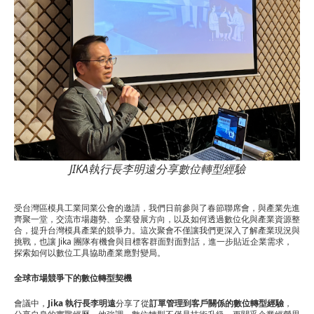
台
灣
模
具
工
業
同
JIKA執行長李明遠分享數位轉型經驗
業
受台灣區模具工業同業公會的邀請，我們日前參與了春節聯席會，與產業先進
公
齊聚一堂，交流市場趨勢、企業發展方向，以及如何透過數位化與產業資源整
合，提升台灣模具產業的競爭力。這次聚會不僅讓我們更深入了解產業現況與
會
挑戰，也讓 Jika 團隊有機會與目標客群面對面對話，進一步貼近企業需求，
探索如何以數位工具協助產業應對變局。
春
全球市場競爭下的數位轉型契機
節
會議中，
Jika 執行長李明遠
分享了從
訂單管理到客戶關係的數位轉型經驗
，