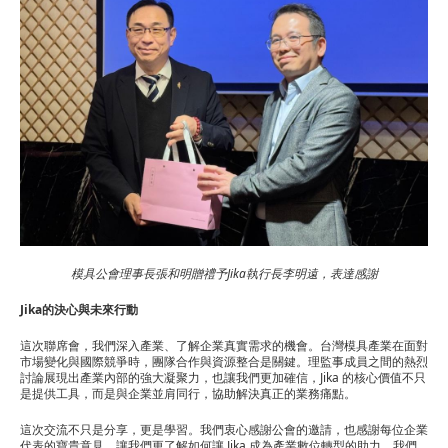
模具公會理事長張和明贈禮予Jika執行長李明遠，表達感謝
Jika的決心與未來行動
這次聯席會，我們深入產業、了解企業真實需求的機會。台灣模具產業在面對
市場變化與國際競爭時，團隊合作與資源整合是關鍵。理監事成員之間的熱烈
討論展現出產業內部的強大凝聚力，也讓我們更加確信，Jika 的核心價值不只
是提供工具，而是與企業並肩同行，協助解決真正的業務痛點。
這次交流不只是分享，更是學習。我們衷心感謝公會的邀請，也感謝每位企業
代表的寶貴意見，讓我們更了解如何讓 Jika 成為產業數位轉型的助力。我們