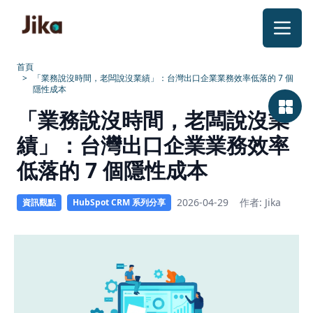
跳到內容
首頁
>
「業務說沒時間，老闆說沒業績」：台灣出口企業業務效率低落的 7 個
隱性成本
出
「業務說沒時間，老闆說沒業
口
績」：台灣出口企業業務效率
企
低落的 7 個隱性成本
業
2026-04-29
作者: Jika
資訊觀點
HubSpot CRM 系列分享
業
績
卡
關？