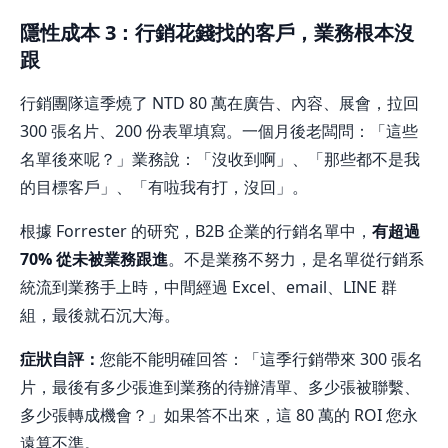
隱性成本 3：行銷花錢找的客戶，業務根本沒
跟
行銷團隊這季燒了 NTD 80 萬在廣告、內容、展會，拉回
300 張名片、200 份表單填寫。一個月後老闆問：「這些
名單後來呢？」業務說：「沒收到啊」、「那些都不是我
的目標客戶」、「有啦我有打，沒回」。
根據 Forrester 的研究，B2B 企業的行銷名單中，
有超過
70% 從未被業務跟進
。不是業務不努力，是名單從行銷系
統流到業務手上時，中間經過 Excel、email、LINE 群
組，最後就石沉大海。
症狀自評：
您能不能明確回答：「這季行銷帶來 300 張名
片，最後有多少張進到業務的待辦清單、多少張被聯繫、
多少張轉成機會？」如果答不出來，這 80 萬的 ROI 您永
遠算不準。