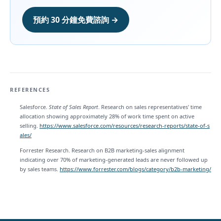
預約 30 分鐘免費諮詢 →
REFERENCES
Salesforce.
State of Sales Report
. Research on sales representatives' time
allocation showing approximately 28% of work time spent on active
selling.
https://www.salesforce.com/resources/research-reports/state-of-s
ales/
Forrester Research. Research on B2B marketing-sales alignment
indicating over 70% of marketing-generated leads are never followed up
by sales teams.
https://www.forrester.com/blogs/category/b2b-marketing/