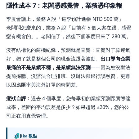
隱性成本 7：老闆憑感覺管，業務憑印象報
季度會議上，業務 A 說「這季預計進帳 NTD 500 萬」，
老闆問怎麼來的，業務 A 說「目前有 5 個大案在跟，感覺
蠻有機會的」。老闆信了，然後下個季度只來了 280 萬。
沒有結構化的商機紀錄，預測就是直覺；直覺對了算運氣
好，錯了就是整個公司的現金流跟著波動。
出口導向企業
最痛的不是業績不穩，是業績無法預測
——因為您沒辦法
提前採購、沒辦法合理排班、沒辦法跟銀行談融資，更難
以因應匯率與海外訂單的時間差。
症狀自評：
過去 4 個季度，您每季初的業績預測跟實際達
成率，差距的平均誤差是多少？如果超過 ±20%，您的公
司正在用直覺管理。
Jika 觀點