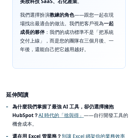
美妝科技 SaaS、石化產業
。
我們選擇扮演
教練的角色
——跟您一起在現
場找出最適合的做法。我們把客戶視為
一起
成長的夥伴
：我們的成功標準不是「把系統
交付上線」，而是您的團隊在三個月後、一
年後，還能自己把它越用越好。
延伸閱讀
為什麼我們掌握了最強 AI 工具，卻仍選擇擁抱
HubSpot？
AI 時代的「捨與得」
——自行開發工具的
機會成本。
還在用 Excel 管業務？
別讓 Excel 綁架你的業務效率