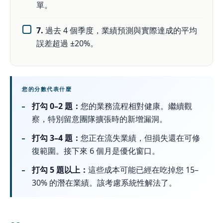
單。
7.
過去 4 個季度，業績預測與實際達成的平均
誤差超過 ±20%。
您的分數代表什麼
打勾 0–2 題：
您的業務流程相對健康。繼續觀
察，特別留意團隊擴張時的新增漏洞。
打勾 3–4 題：
您正在流失業績，但損失還在可修
復範圍。接下來 6 個月是優化窗口。
打勾 5 題以上：
這些成本可能已經在吃掉您 15–
30% 的潛在業績。該考慮系統性解法了。