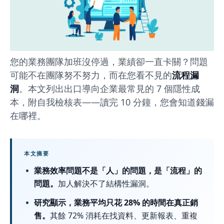
揭
開
業
務
您的業務團隊加班沒停過，業績卻一直卡關？問題
效
可能不在團隊努不努力，而在您看不見的
流程漏
洞
。本文列出出口導向企業最常見的 7 個隱性成
率
本，附自我檢核表——讀完 10 分鐘，您會知道錢漏
低
在哪裡。
落
的
本文摘要
7
業務效率問題不是「人」的問題，是「流程」的
個
問題。
加人解決不了結構性漏洞。
隱
研究顯示，業務平均只花 28% 的時間在真正銷
售。
其餘 72% 消耗在找資料、更新報表、重複
性