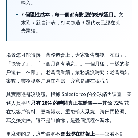
輸入。
成
7 個隱性成本，每一個都有對應的檢核題目。
文
本
末附 7 題自評表，打勾超過 3 題代表已經在流
與
失業績。
診
斷
場景您可能很熟：業務週會上，大家報告都說「在跟」、
表
「快簽了」、「下個月會有消息」。一個月後，一樣的客
戶還在「在跟」。老闆問業績，業務說沒時間；老闆看結
|
案數，業務說客戶還在考慮。究竟是誰在說謊？
Jika
其實兩邊都沒說謊。根據 Salesforce 的全球銷售調查，業
務人員平均
只有 28% 的時間真正在銷售
——其餘 72% 花
在找客戶資料、更新報表、重複輸入系統、跨部門協調、
寫交接文件。這不是誰偷懶，是整個流程在漏水。
更麻煩的是，這些漏洞
不會出現在財報上
——您看不到