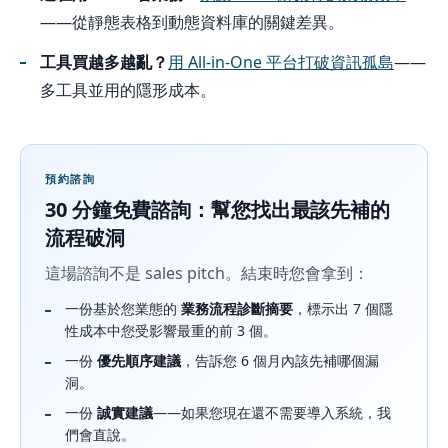
——從靜態表格到動態資料庫的關鍵差異。
工具買越多越亂？
用 All-in-One 平台打破資訊孤島
——
多工具並用的隱形成本。
預約諮詢
30 分鐘免費諮詢：幫您找出最該先補的
流程破洞
這場諮詢不是 sales pitch。結束時您會拿到：
一份基於您業態的
業務流程診斷摘要
，標示出 7 個隱
性成本中您受影響最重的前 3 個。
一份
優先順序建議
，告訴您 6 個月內該先補哪個漏
洞。
一份
誠實建議
——如果您現在還不需要導入系統，我
們會直說。