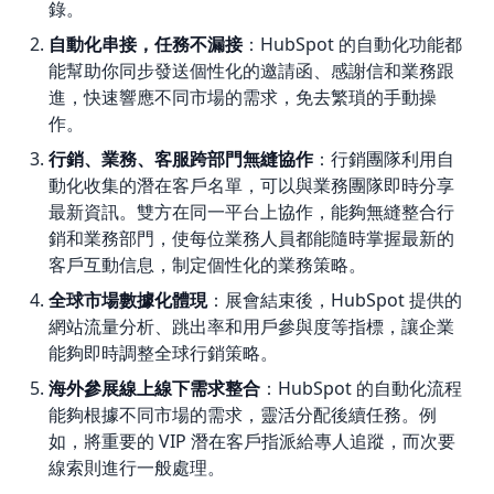
錄。
自動化串接，任務不漏接
：HubSpot 的自動化功能都
能幫助你同步發送個性化的邀請函、感謝信和業務跟
進，快速響應不同市場的需求，免去繁瑣的手動操
作。
行銷、業務、客服跨部門無縫協作
：行銷團隊利用自
動化收集的潛在客戶名單，可以與業務團隊即時分享
最新資訊。雙方在同一平台上協作，能夠無縫整合行
銷和業務部門，使每位業務人員都能隨時掌握最新的
客戶互動信息，制定個性化的業務策略。
全球市場數據化體現
：展會結束後，HubSpot 提供的
網站流量分析、跳出率和用戶參與度等指標，讓企業
能夠即時調整全球行銷策略。
海外參展線上線下需求整合
：HubSpot 的自動化流程
能夠根據不同市場的需求，靈活分配後續任務。例
如，將重要的 VIP 潛在客戶指派給專人追蹤，而次要
線索則進行一般處理。