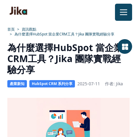
跳到內容
首頁
>
資訊觀點
>
為什麼選擇HubSpot 當企業CRM工具？Jika 團隊實戰經驗分享
為
為什麼選擇HubSpot 當企業
什
CRM工具？Jika 團隊實戰經
麼
驗分享
選
2025-07-11
作者: Jika
產業新知
HubSpot CRM 系列分享
擇
HubSpot
當
CRM？
B2B