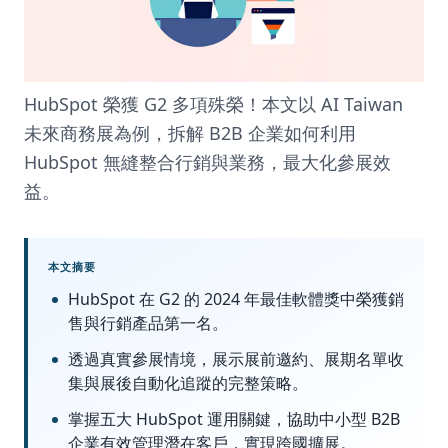
參
展
實
HubSpot 榮獲 G2 多項殊榮！本文以 AI Taiwan
戰
未來商務展為例，拆解 B2B 企業如何利用
HubSpot 無縫整合行銷與業務，最大化參展效
經
益。
驗
分
本文摘要
享
HubSpot 在 G2 的 2024 年最佳軟體獎中榮獲銷
｜
售與行銷產品第一名。
Jika
透過真實參展情境，展示展前邀約、展期名單收
集與展後自動化追蹤的完整策略。
掌握五大 HubSpot 運用關鍵，協助中小型 B2B
企業有效管理潛在客戶，實現跨國擴展。